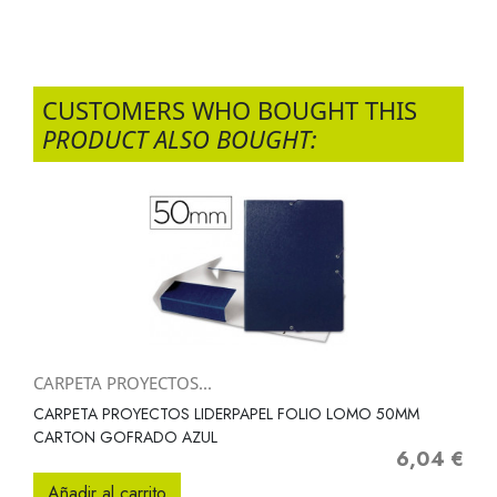
CUSTOMERS WHO BOUGHT THIS
PRODUCT ALSO BOUGHT:
CARPETA PROYECTOS...
CARPETA PROYECTOS LIDERPAPEL FOLIO LOMO 50MM
CARTON GOFRADO AZUL
6,04 €
Precio
Añadir al carrito