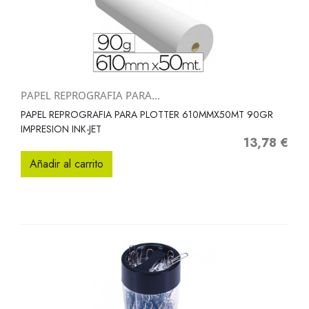
PAPEL REPROGRAFIA PARA...
PAPEL REPROGRAFIA PARA PLOTTER 610MMX50MT 90GR
IMPRESION INK-JET
13,78 €
Precio
Añadir al carrito