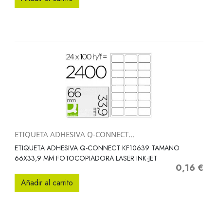
ETIQUETA ADHESIVA Q-CONNECT...
ETIQUETA ADHESIVA Q-CONNECT KF10639 TAMANO
66X33,9 MM FOTOCOPIADORA LASER INK-JET
0,16 €
Precio
Añadir al carrito