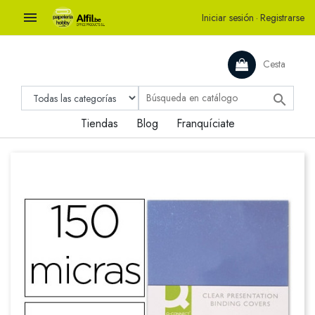

Iniciar sesión
·
Registrarse
Cesta

Tiendas
Blog
Franquíciate