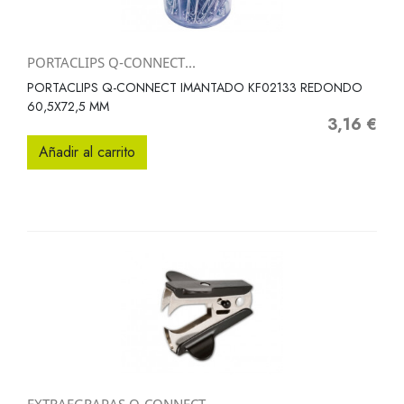
PORTACLIPS Q-CONNECT...
PORTACLIPS Q-CONNECT IMANTADO KF02133 REDONDO
60,5X72,5 MM
3,16 €
Precio
Añadir al carrito