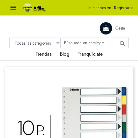

Iniciar sesión
·
Registrarse
Cesta

Tiendas
Blog
Franquíciate