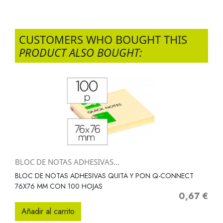
CUSTOMERS WHO BOUGHT THIS
PRODUCT ALSO BOUGHT:
BLOC DE NOTAS ADHESIVAS...
BLOC DE NOTAS ADHESIVAS QUITA Y PON Q-CONNECT
76X76 MM CON 100 HOJAS
0,67 €
Precio
Añadir al carrito