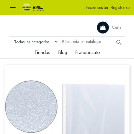

Iniciar sesión
·
Registrarse
Cesta

Tiendas
Blog
Franquíciate