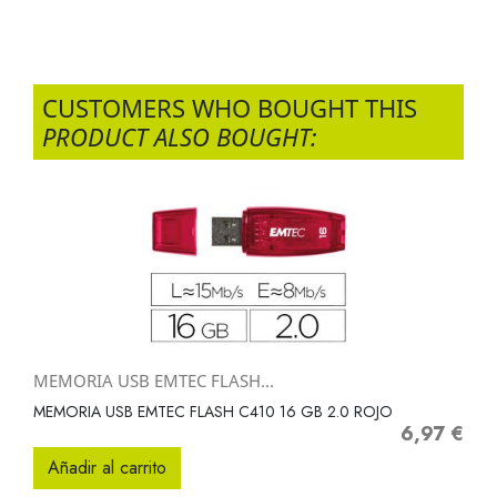
CUSTOMERS WHO BOUGHT THIS
PRODUCT ALSO BOUGHT:
MEMORIA USB EMTEC FLASH...
MEMORIA USB EMTEC FLASH C410 16 GB 2.0 ROJO
6,97 €
Precio
Añadir al carrito