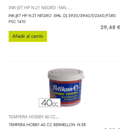
INK-JET HP N.21 NEGRO -5ML-...
INK-JET HP N.21 NEGRO -5ML- DJ 3920/3940/D2360/F380
PSC 1410
29,48 €
Precio
Añadir al carrito
TEMPERA HOBBY 40 CC...
TEMPERA HOBBY 40 CC BERMELLON -N.58