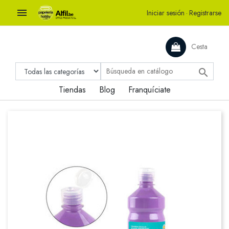

Iniciar sesión
·
Registrarse
Cesta

Tiendas
Blog
Franquíciate