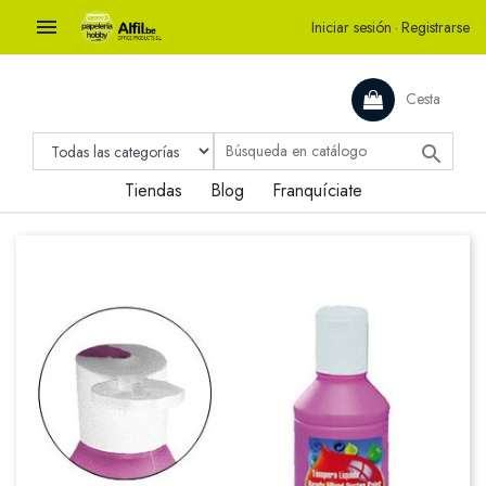

Iniciar sesión
·
Registrarse
Cesta

Tiendas
Blog
Franquíciate