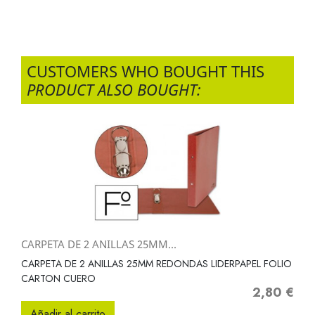
CUSTOMERS WHO BOUGHT THIS
PRODUCT ALSO BOUGHT:
CARPETA DE 2 ANILLAS 25MM...
CARPETA DE 2 ANILLAS 25MM REDONDAS LIDERPAPEL FOLIO
CARTON CUERO
2,80 €
Precio
Añadir al carrito