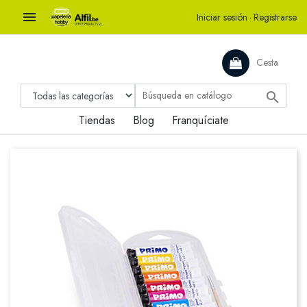

Iniciar sesión
·
Registrarse
Cesta

Tiendas
Blog
Franquíciate