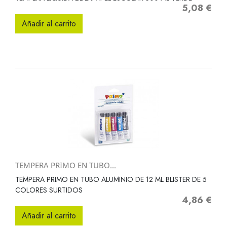
5,08 €
Precio
Añadir al carrito
TEMPERA PRIMO EN TUBO...
TEMPERA PRIMO EN TUBO ALUMINIO DE 12 ML BLISTER DE 5
COLORES SURTIDOS
4,86 €
Precio
Añadir al carrito