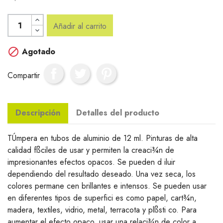
Añadir al carrito

Agotado
Compartir
Descripción
Detalles del producto
TÚmpera en tubos de aluminio de 12 ml. Pinturas de alta
calidad fßciles de usar y permiten la creaci¾n de
impresionantes efectos opacos. Se pueden d iluir
dependiendo del resultado deseado. Una vez seca, los
colores permane cen brillantes e intensos. Se pueden usar
en diferentes tipos de superfici es como papel, cart¾n,
madera, textiles, vidrio, metal, terracota y plßsti co. Para
aumentar el efecto opaco, usar una relaci¾n de color a