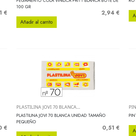
PEGAMENTO COLA VINILICA PRITT BLANCA BOTE DE
ROT
100 GR
1 €
2,94 €
o
Precio
A
Añadir al carrito
PLASTILINA JOVI 70 BLANCA...
PIN
Vista rápida

PLASTILINA JOVI 70 BLANCA UNIDAD TAMAÑO
PIN
PEQUEÑO
0 €
0,51 €
Precio
A