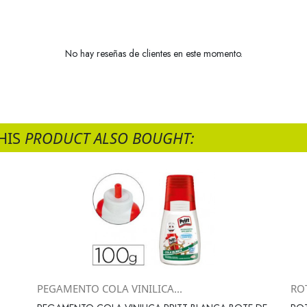
No hay reseñas de clientes en este momento.
HIS
PRODUCT ALSO BOUGHT:
PEGAMENTO COLA VINILICA...
RO
Vista rápida
