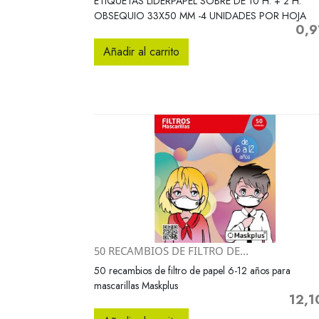
ETIQUETAS LIDERPAPEL SOBRE DE 10 H. + 2 H.
OBSEQUIO 33X50 MM -4 UNIDADES POR HOJA
0,9
Preci
Añadir al carrito
50 RECAMBIOS DE FILTRO DE...
Vista rápida

50 recambios de filtro de papel 6-12 años para
mascarillas Maskplus
12,1
Precio