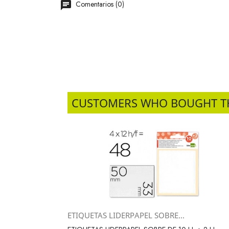
Comentarios (0)
CUSTOMERS WHO BOUGHT T
ETIQUETAS LIDERPAPEL SOBRE...
Vista rápida
