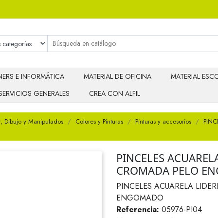
ERS E INFORMÁTICA
MATERIAL DE OFICINA
MATERIAL ESCO
SERVICIOS GENERALES
CREA CON ALFIL
r, Dibujo y Manipulados
Colores y Pinturas
Pinturas y accesorios
PINC
PINCELES ACUARELA
CROMADA PELO E
PINCELES ACUARELA LIDE
ENGOMADO
Referencia:
05976-PI04