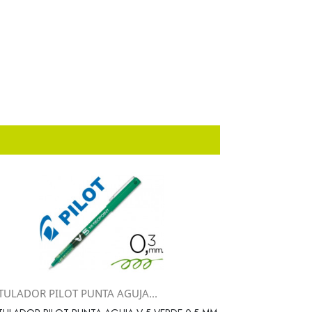
TULADOR PILOT PUNTA AGUJA...
Vista rápida
