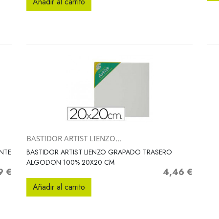
Añadir al carrito
BASTIDOR ARTIST LIENZO...
Vista rápida

NTE
BASTIDOR ARTIST LIENZO GRAPADO TRASERO
ALGODON 100% 20X20 CM
9 €
4,46 €
o
Precio
Añadir al carrito