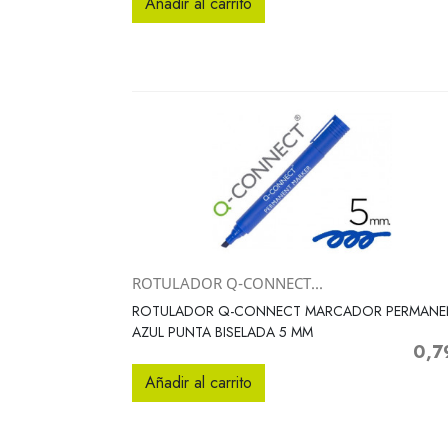
Añadir al carrito
ROTULADOR Q-CONNECT...
Vista rápida

ROTULADOR Q-CONNECT MARCADOR PERMANE
AZUL PUNTA BISELADA 5 MM
0,7
Preci
Añadir al carrito