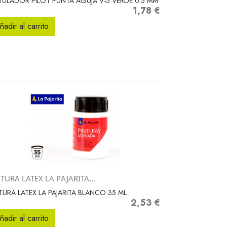
ULADOR PILOT PUNTA AGUJA V-5 VERDE 0.5 MM
1,78 €
Precio
ñadir al carrito
TURA LATEX LA PAJARITA...
Vista rápida

TURA LATEX LA PAJARITA BLANCO 35 ML
2,53 €
Precio
ñadir al carrito