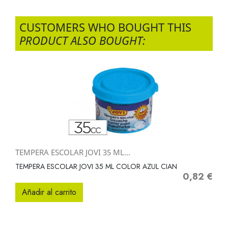
CUSTOMERS WHO BOUGHT THIS
PRODUCT ALSO BOUGHT:
TEMPERA ESCOLAR JOVI 35 ML...
TEMPERA ESCOLAR JOVI 35 ML COLOR AZUL CIAN
0,82 €
Precio
Añadir al carrito