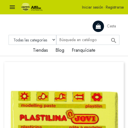

Iniciar sesión
·
Registrarse
Cesta

Tiendas
Blog
Franquíciate