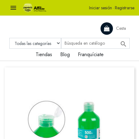

Iniciar sesión
·
Registrarse
Cesta

Tiendas
Blog
Franquíciate