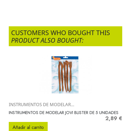
CUSTOMERS WHO BOUGHT THIS
PRODUCT ALSO BOUGHT:
INSTRUMENTOS DE MODELAR...
INSTRUMENTOS DE MODELAR JOVI BLISTER DE 5 UNIDADES
2,89 €
Precio
Añadir al carrito