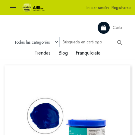

Iniciar sesión
·
Registrarse
Cesta

Tiendas
Blog
Franquíciate