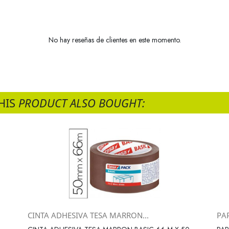
No hay reseñas de clientes en este momento.
HIS
PRODUCT ALSO BOUGHT:
CINTA ADHESIVA TESA MARRON...
PAP
Vista rápida
