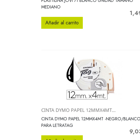
PLASTILINA JOVI 71 BLANCO UNIDAD TAMAÑO
MEDIANO
1,4
Preci
Añadir al carrito
CINTA DYMO PAPEL 12MMX4MT...
Vista rápida

CINTA DYMO PAPEL 12MMX4MT -NEGRO/BLANC
PARA LETRATAG
9,0
Preci