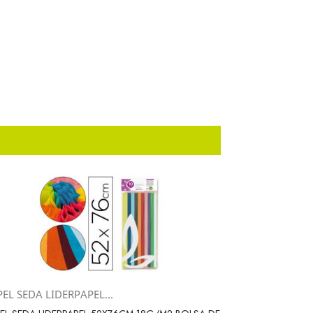
EL SEDA LIDERPAPEL...
Vista rápida
