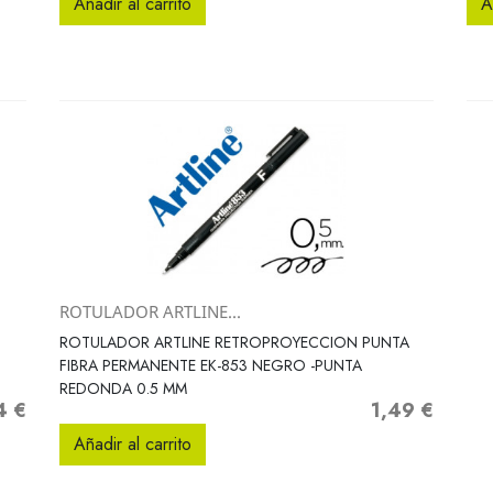
Añadir al carrito
A
ROTULADOR ARTLINE...
Vista rápida

ROTULADOR ARTLINE RETROPROYECCION PUNTA
FIBRA PERMANENTE EK-853 NEGRO -PUNTA
REDONDA 0.5 MM
4 €
1,49 €
o
Precio
Añadir al carrito