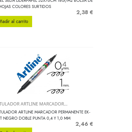
EL SEDA LIDERPAPEL 52X76CM 18G/M2 BOLSA DE
HOJAS COLORES SURTIDOS
2,38 €
Precio
ñadir al carrito
TULADOR ARTLINE MARCADOR...
Vista rápida

TULADOR ARTLINE MARCADOR PERMANENTE EK-
T NEGRO DOBLE PUNTA 0,4 Y 1,0 MM
2,46 €
Precio