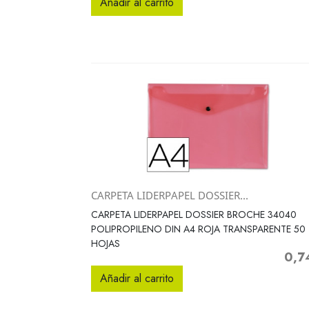
Añadir al carrito
CARPETA LIDERPAPEL DOSSIER...
Vista rápida

CARPETA LIDERPAPEL DOSSIER BROCHE 34040
POLIPROPILENO DIN A4 ROJA TRANSPARENTE 50
HOJAS
0,7
Preci
Añadir al carrito