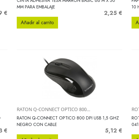
CINTA ADHESIVA TESA MARRON BASIC 66 M X 50
PAP
MM PARA EMBALAJE
10 
9 €
2,25 €
o
Precio
Añadir al carrito
A
RATON Q-CONNECT OPTICO 800...
RO
Vista rápida

O
RATON Q-CONNECT OPTICO 800 DPI USB 1,5 GHZ
RO
NEGRO CON CABLE
041
3 €
5,12 €
o
Precio