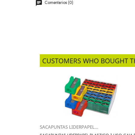
Comentarios (0)
CUSTOMERS WHO BOUGHT T
SACAPUNTAS LIDERPAPEL...
Vista rápida
