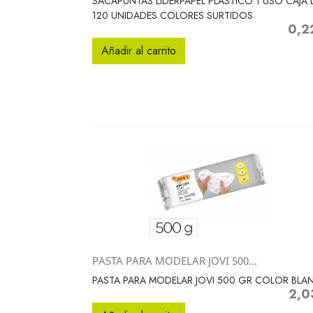
SACAPUNTAS LIDERPAPEL PLASTICO 1 USO CAJA 
120 UNIDADES COLORES SURTIDOS
0,2
Preci
Añadir al carrito
PASTA PARA MODELAR JOVI 500...
Vista rápida

PASTA PARA MODELAR JOVI 500 GR COLOR BL
2,0
Preci