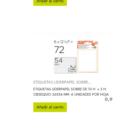
Añadir al carrito
ETIQUETAS LIDERPAPEL SOBRE...
Vista rápida

ETIQUETAS LIDERPAPEL SOBRE DE 10 H. + 2 H.
OBSEQUIO 26X54 MM -6 UNIDADES POR HOJA
0,9
Preci
Añadir al carrito