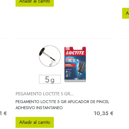
Añadir al carrito
A
PEGAMENTO LOCTITE 5 GR...
Vista rápida

PEGAMENTO LOCTITE 5 GR APLICADOR DE PINCEL
ADHESIVO INSTANTANEO
1 €
10,35 €
o
Precio
Añadir al carrito