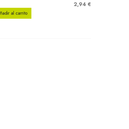
2,94 €
Precio
ñadir al carrito