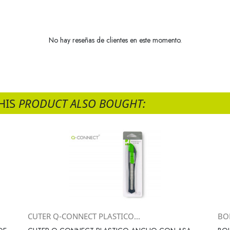
No hay reseñas de clientes en este momento.
HIS
PRODUCT ALSO BOUGHT:
CUTER Q-CONNECT PLASTICO...
BOL
Vista rápida
