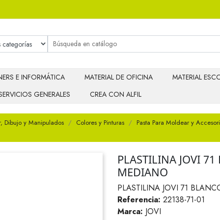
ERS E INFORMÁTICA
MATERIAL DE OFICINA
MATERIAL ESCO
SERVICIOS GENERALES
CREA CON ALFIL
r, Dibujo y Manipulados
Colores y Pinturas
Pasta Para Moldear y Accesor
PLASTILINA JOVI 
MEDIANO
PLASTILINA JOVI 71 BLA
Referencia:
22138-71-01
Marca:
JOVI