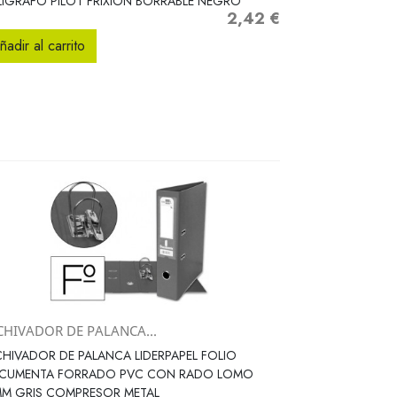
IGRAFO PILOT FRIXION BORRABLE NEGRO
2,42 €
Precio
ñadir al carrito
CHIVADOR DE PALANCA...
Vista rápida

HIVADOR DE PALANCA LIDERPAPEL FOLIO
CUMENTA FORRADO PVC CON RADO LOMO
MM GRIS COMPRESOR METAL