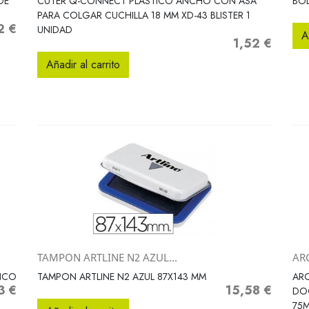
DE
CUTER Q-CONNECT PLASTICO ANCHO CON ASA
BOL
PARA COLGAR CUCHILLA 18 MM XD-43 BLISTER 1
2 €
o
UNIDAD
A
1,52 €
Precio
Añadir al carrito
TAMPON ARTLINE N2 AZUL...
AR
Vista rápida

ANCO
TAMPON ARTLINE N2 AZUL 87X143 MM
ARC
3 €
15,58 €
o
Precio
DO
75