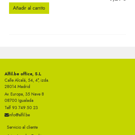
Añadir al carrito
Alfil.be office, S.L
Calle Alcalá, 54, 4°, izda.
28014 Madrid
Av. Europa, 35 Nave 8
08700 Igualada
Telf 93 749 50 23
info@alfil.be
Servicio al cliente