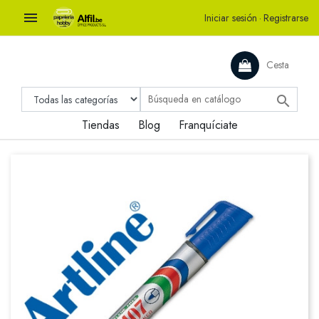

Iniciar sesión
·
Registrarse
Cesta

Tiendas
Blog
Franquíciate