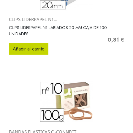
CLIPS LIDERPAPEL N1...
CLIPS LIDERPAPEL N1 LABIADOS 20 MM CAJA DE 100
UNIDADES
0,81 €
Precio
Añadir al carrito
BANDAS ELASTICAS Q-CONNECT...