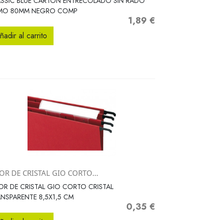
SSIC BLUE CARTON ENTRECOLADO SIN RADO
MO 80MM NEGRO COMP
1,89 €
Precio
ñadir al carrito
OR DE CRISTAL GIO CORTO...
Vista rápida

OR DE CRISTAL GIO CORTO CRISTAL
NSPARENTE 8,5X1,5 CM
0,35 €
Precio