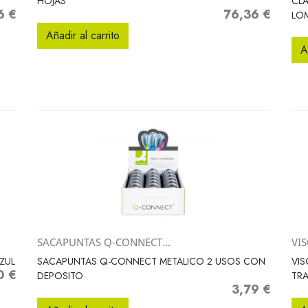
HOJAS
CLA
6 €
76,36 €
o
Precio
LO
Añadir al carrito
A
SACAPUNTAS Q-CONNECT...
VIS
Vista rápida

ZUL
SACAPUNTAS Q-CONNECT METALICO 2 USOS CON
VIS
0 €
io
DEPOSITO
TRA
3,79 €
Precio