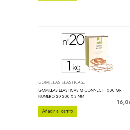
GOMILLAS ELASTICAS...
Vista rápida

GOMILLAS ELASTICAS Q-CONNECT 1000 GR
NUMERO 20 200 X 2 MM
16,0
Precio
Añadir al carrito