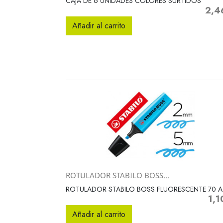
CAJA DE 6 UNIDADES COLORES SURTIDOS
2,4
Preci
Añadir al carrito
ROTULADOR STABILO BOSS...
Vista rápida

ROTULADOR STABILO BOSS FLUORESCENTE 70 A
1,1
Prec
Añadir al carrito