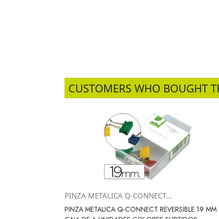
CUSTOMERS WHO BOUGHT T
PINZA METALICA Q-CONNECT...
Vista rápida

PINZA METALICA Q-CONNECT REVERSIBLE 19 MM