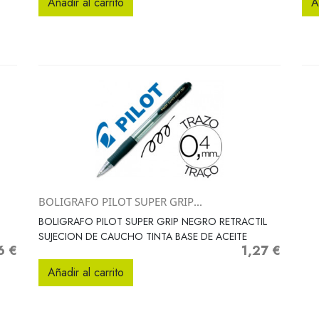
Añadir al carrito
A
BOLIGRAFO PILOT SUPER GRIP...
Vista rápida

BOLIGRAFO PILOT SUPER GRIP NEGRO RETRACTIL
SUJECION DE CAUCHO TINTA BASE DE ACEITE
6 €
1,27 €
Precio
Añadir al carrito