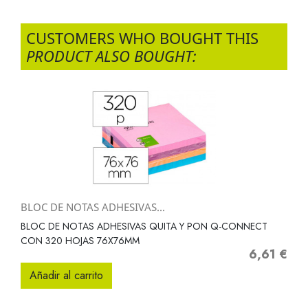
CUSTOMERS WHO BOUGHT THIS
PRODUCT ALSO BOUGHT:
BLOC DE NOTAS ADHESIVAS...
BLOC DE NOTAS ADHESIVAS QUITA Y PON Q-CONNECT
CON 320 HOJAS 76X76MM
6,61 €
Precio
Añadir al carrito