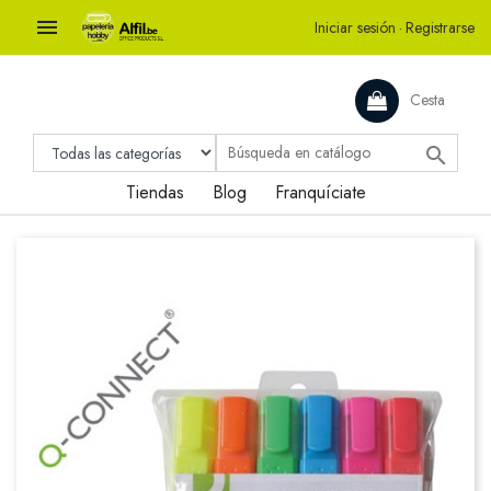

Iniciar sesión
·
Registrarse
Cesta

Tiendas
Blog
Franquíciate