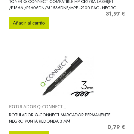
TONER Q-CONNECT COMPATIBLE HP CE278A LASERJET
/P1566 /P1606DN/M 1536DNF/MPF -2100 PAG- NEGRO
31,97 €
Precio
Añadir al carrito
ROTULADOR Q-CONNECT...
ROTULADOR Q-CONNECT MARCADOR PERMANENTE
NEGRO PUNTA REDONDA 3 MM
0,79 €
Precio