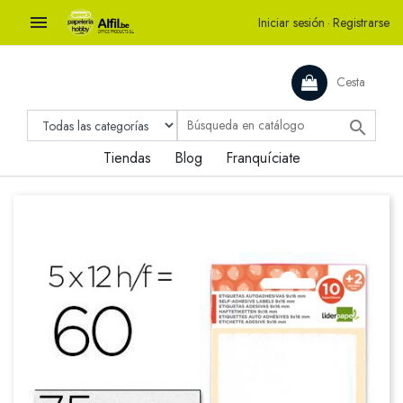

Iniciar sesión
·
Registrarse
Cesta

Tiendas
Blog
Franquíciate