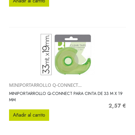
Añadir al carrito
MINIPORTARROLLO Q-CONNECT...
MINIPORTARROLLO Q-CONNECT PARA CINTA DE 33 M X 19
MM
2,57 €
Precio
Añadir al carrito