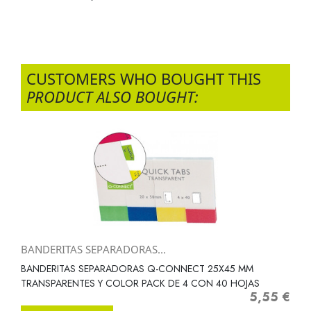
CUSTOMERS WHO BOUGHT THIS
PRODUCT ALSO BOUGHT:
BANDERITAS SEPARADORAS...
BANDERITAS SEPARADORAS Q-CONNECT 25X45 MM
TRANSPARENTES Y COLOR PACK DE 4 CON 40 HOJAS
5,55 €
Precio