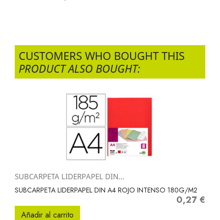
CUSTOMERS WHO BOUGHT THIS
PRODUCT ALSO BOUGHT:
SUBCARPETA LIDERPAPEL DIN...
SUBCARPETA LIDERPAPEL DIN A4 ROJO INTENSO 180G/M2
0,27 €
Precio
Añadir al carrito