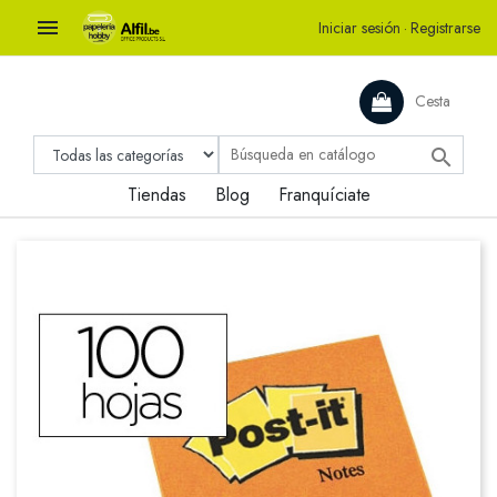

Iniciar sesión
·
Registrarse
Cesta

Tiendas
Blog
Franquíciate