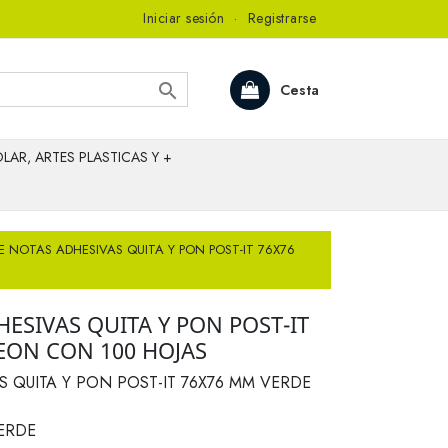
Iniciar sesión
·
Registrarse

Cesta
LAR, ARTES PLASTICAS Y +
E NOTAS ADHESIVAS QUITA Y PON POST-IT 76X76
ESIVAS QUITA Y PON POST-IT
EON CON 100 HOJAS
 QUITA Y PON POST-IT 76X76 MM VERDE
VERDE