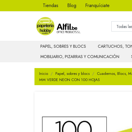
Tiendas
Blog
Franquíciate
PAPEL, SOBRES Y BLOCS
CARTUCHOS, TON
MOBILIARIO, PIZARRAS Y COMUNICACIÓN
Inicio
Papel, sobres y blocs
Cuadernos, Blocs, M
MM VERDE NEON CON 100 HOJAS