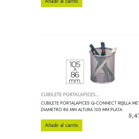
Añadir al carrito
CUBILETE PORTALAPICES...
Vista rápida

CUBILETE PORTALAPICES Q-CONNECT REJILLA ME
DIAMETRO 86 MM ALTURA 105 MM PLATA
5,4
Preci
Añadir al carrito