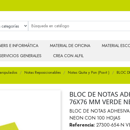
ERS E INFORMÁTICA
MATERIAL DE OFICINA
MATERIAL ESCO
SERVICIOS GENERALES
CREA CON ALFIL
anipulados
Notas Reposicionables
Notas Quita y Pon (Pos-it )
BLOC D
BLOC DE NOTAS ADH
76X76 MM VERDE N
BLOC DE NOTAS ADHESIVAS
NEON CON 100 HOJAS
Referencia:
27300-654-N 