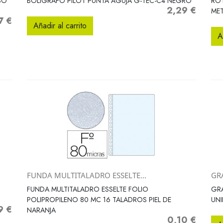
SO
BOLIGRAFO PILOT PUNTA AGUJA G-TEC-C4 NEGRO
ROT
2,29 €
Precio
MET
7 €
o
Añadir al carrito
A
FUNDA MULTITALADRO ESSELTE...
GRA
Vista rápida

FUNDA MULTITALADRO ESSELTE FOLIO
GRA
POLIPROPILENO 80 MC 16 TALADROS PIEL DE
UN
9 €
o
NARANJA
0,10 €
Precio