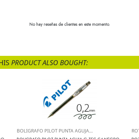
No hay reseñas de clientes en este momento.
HIS
PRODUCT ALSO BOUGHT:
BOLIGRAFO PILOT PUNTA AGUJA...
RO
Vista rápida
