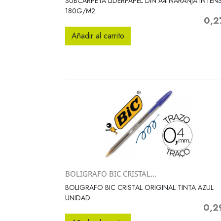
SUBCARPETA LIDERPAPEL DIN A4 NARANJA INTEN
180G/M2
0,2
Preci
Añadir al carrito
BOLIGRAFO BIC CRISTAL...
Vista rápida

BOLIGRAFO BIC CRISTAL ORIGINAL TINTA AZUL
UNIDAD
0,2
Preci