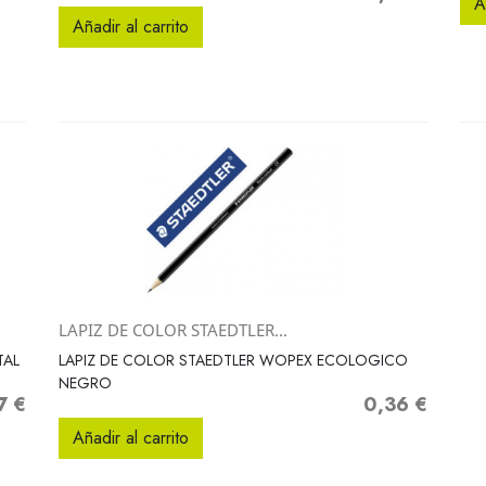
A
Añadir al carrito
LAPIZ DE COLOR STAEDTLER...
Vista rápida

TAL
LAPIZ DE COLOR STAEDTLER WOPEX ECOLOGICO
NEGRO
7 €
0,36 €
o
Precio
Añadir al carrito