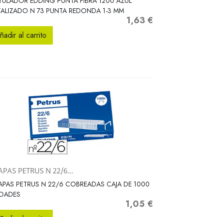
ULADOR EDDING PUNTA FIBRA 1200 AZUL
ALIZADO N 73 PUNTA REDONDA 1-3 MM
1,63 €
Precio
ñadir al carrito
PAS PETRUS N 22/6...
Vista rápida

PAS PETRUS N 22/6 COBREADAS CAJA DE 1000
IDADES
1,05 €
Precio