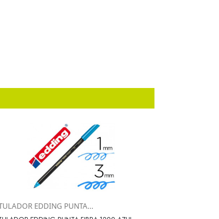
TULADOR EDDING PUNTA...
Vista rápida
