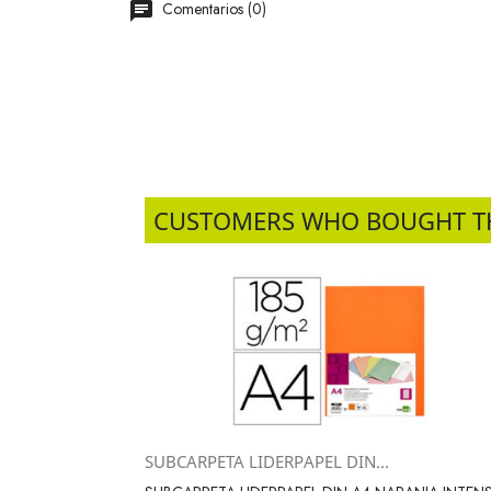
Comentarios (0)
CUSTOMERS WHO BOUGHT T
SUBCARPETA LIDERPAPEL DIN...
Vista rápida
