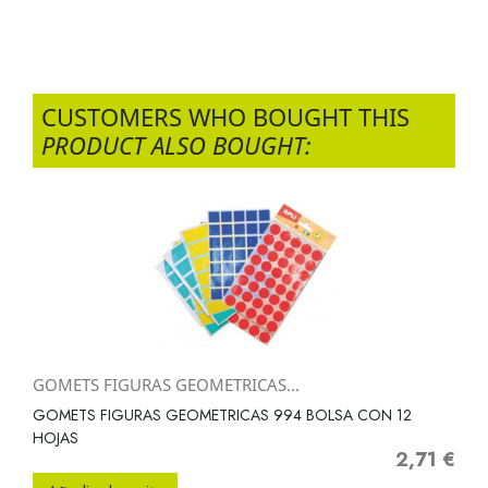
CUSTOMERS WHO BOUGHT THIS
PRODUCT ALSO BOUGHT:
GOMETS FIGURAS GEOMETRICAS...
GOMETS FIGURAS GEOMETRICAS 994 BOLSA CON 12
HOJAS
2,71 €
Precio