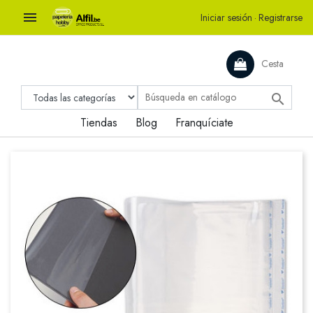

Iniciar sesión
·
Registrarse
Cesta

Tiendas
Blog
Franquíciate