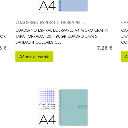
CUADERNO ESPIRAL LIDERPAPEL...
CA
Vista rápida

CUADERNO ESPIRAL LIDERPAPEL A4 MICRO CRAFTY
CA
LOR
TAPA FORRADA 120H 90GR CUADRO 5MM 5
5M
BANDAS 4 COLORES CEL
CO
6 €
7,28 €
Precio
Añadir al carrito
A