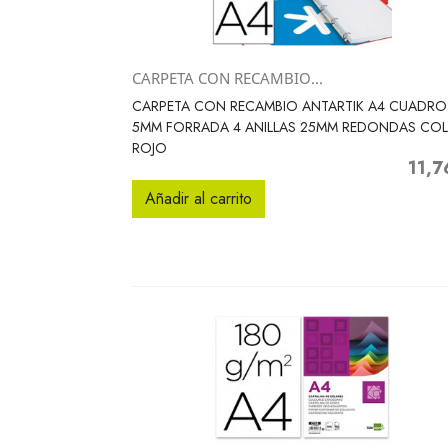
CARPETA CON RECAMBIO...
Vista rápida

CARPETA CON RECAMBIO ANTARTIK A4 CUADRO
5MM FORRADA 4 ANILLAS 25MM REDONDAS CO
ROJO
11,7
Precio
Añadir al carrito