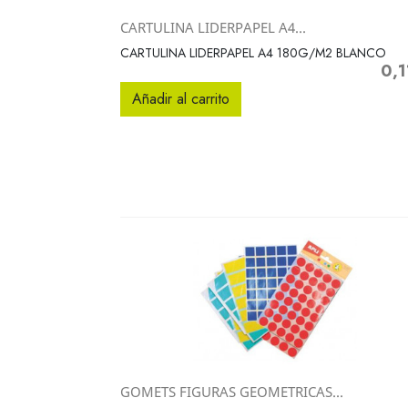
CARTULINA LIDERPAPEL A4...
Vista rápida

CARTULINA LIDERPAPEL A4 180G/M2 BLANCO
0,1
Prec
Añadir al carrito
GOMETS FIGURAS GEOMETRICAS...