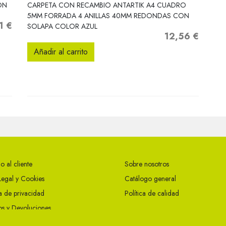
Vista rápida

ON
CARPETA CON RECAMBIO ANTARTIK A4 CUADRO
5MM FORRADA 4 ANILLAS 40MM REDONDAS CON
1 €
o
SOLAPA COLOR AZUL
12,56 €
Precio
Añadir al carrito
o al cliente
Sobre nosotros
Legal y Cookies
Catálogo general
ca de privacidad
Política de calidad
s y Devoluciones
ciones Generales