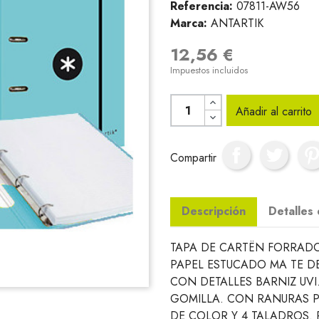
Referencia:
07811-AW56
Marca:
ANTARTIK
12,56 €
Impuestos incluidos
Añadir al carrito
Compartir
Descripción
Detalles
TAPA DE CARTËN FORRADO
PAPEL ESTUCADO MA TE DE
CON DETALLES BARNIZ UVI
GOMILLA. CON RANURAS P
DE COLOR Y 4 TALADROS. 