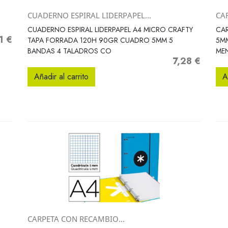
CUADERNO ESPIRAL LIDERPAPEL...
CA
Vista rápida

CUADERNO ESPIRAL LIDERPAPEL A4 MICRO CRAFTY
CA
1 €
io
TAPA FORRADA 120H 90GR CUADRO 5MM 5
5M
BANDAS 4 TALADROS CO
ME
7,28 €
Precio
Añadir al carrito
A
CARPETA CON RECAMBIO...