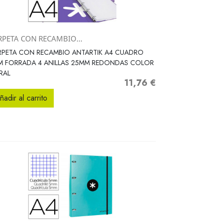
RPETA CON RECAMBIO...
Vista rápida

RPETA CON RECAMBIO ANTARTIK A4 CUADRO
M FORRADA 4 ANILLAS 25MM REDONDAS COLOR
RAL
11,76 €
Precio
ñadir al carrito