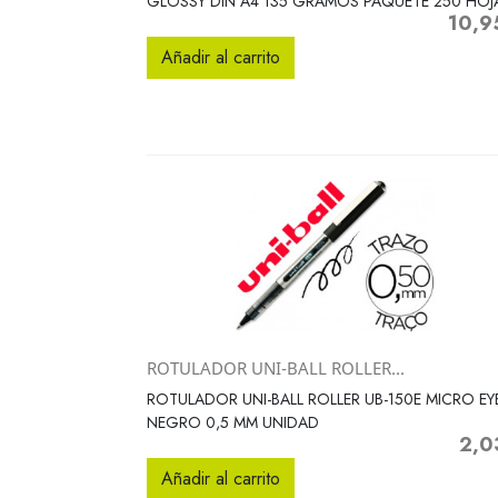
GLOSSY DIN A4 135 GRAMOS PAQUETE 250 HOJ
10,9
Precio
Añadir al carrito
ROTULADOR UNI-BALL ROLLER...
Vista rápida

ROTULADOR UNI-BALL ROLLER UB-150E MICRO EY
NEGRO 0,5 MM UNIDAD
2,0
Preci
Añadir al carrito