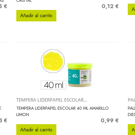
AS
CRISTAL
5 €
0,12 €
Precio
A
Añadir al carrito
TEMPERA LIDERPAPEL ESCOLAR...
PAL
Vista rápida

E
TEMPERA LIDERPAPEL ESCOLAR 40 ML AMARILLO
PAL
LIMON
DIE
3 €
0,99 €
o
Precio
Añadir al carrito
A