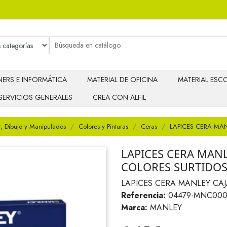
ERS E INFORMÁTICA
MATERIAL DE OFICINA
MATERIAL ESCO
SERVICIOS GENERALES
CREA CON ALFIL
r, Dibujo y Manipulados
Colores y Pinturas
Ceras
LAPICES CERA MAN
LAPICES CERA MANL
COLORES SURTIDO
LAPICES CERA MANLEY CAJ
Referencia:
04479-MNC000
Marca:
MANLEY