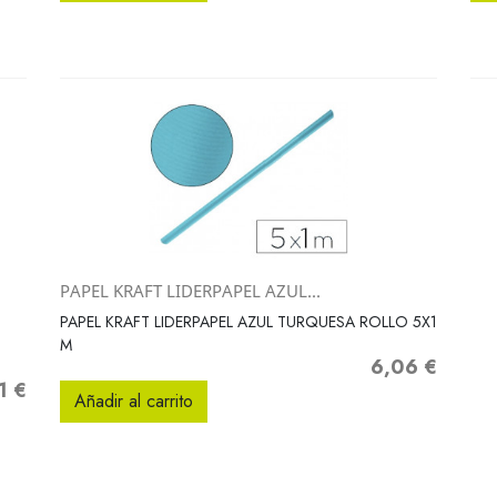
PAPEL KRAFT LIDERPAPEL AZUL...
Vista rápida

PAPEL KRAFT LIDERPAPEL AZUL TURQUESA ROLLO 5X1
M
6,06 €
Precio
1 €
io
Añadir al carrito