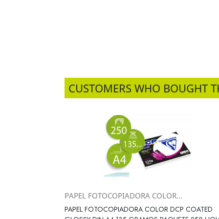
CUSTOMERS WHO BOUGHT T
PAPEL FOTOCOPIADORA COLOR...
Vista rápida

PAPEL FOTOCOPIADORA COLOR DCP COATED