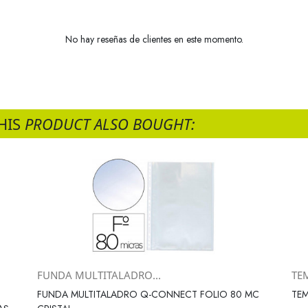
No hay reseñas de clientes en este momento.
HIS
PRODUCT ALSO BOUGHT:
FUNDA MULTITALADRO...
TEM
Vista rápida

FUNDA MULTITALADRO Q-CONNECT FOLIO 80 MC
TEM