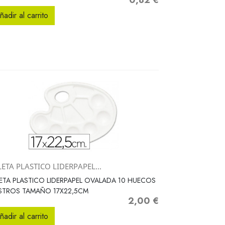
0,82 €
Precio
ñadir al carrito
ETA PLASTICO LIDERPAPEL...
Vista rápida

ETA PLASTICO LIDERPAPEL OVALADA 10 HUECOS
STROS TAMAÑO 17X22,5CM
2,00 €
Precio
ñadir al carrito