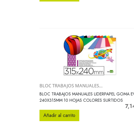
BLOC TRABAJOS MANUALES...
Vista rápida

BLOC TRABAJOS MANUALES LIDERPAPEL GOMA E
240X315MM 10 HOJAS COLORES SURTIDOS
7,1
Prec
Añadir al carrito