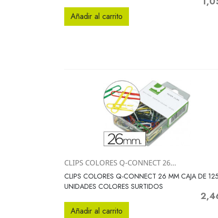
1,0
Preci
Añadir al carrito
CLIPS COLORES Q-CONNECT 26...
Vista rápida

CLIPS COLORES Q-CONNECT 26 MM CAJA DE 12
UNIDADES COLORES SURTIDOS
2,4
Preci
Añadir al carrito