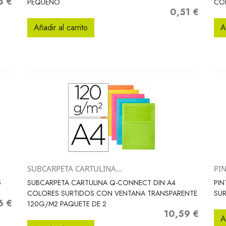
5 €
o
PEQUEÑO
CO
0,51 €
Precio
Añadir al carrito
A
SUBCARPETA CARTULINA...
PIN
Vista rápida

5
SUBCARPETA CARTULINA Q-CONNECT DIN A4
PIN
COLORES SURTIDOS CON VENTANA TRANSPARENTE
SU
6 €
o
120G/M2 PAQUETE DE 2
10,59 €
Precio
A