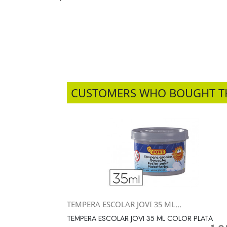
CUSTOMERS WHO BOUGHT T
TEMPERA ESCOLAR JOVI 35 ML...
Vista rápida

TEMPERA ESCOLAR JOVI 35 ML COLOR PLATA