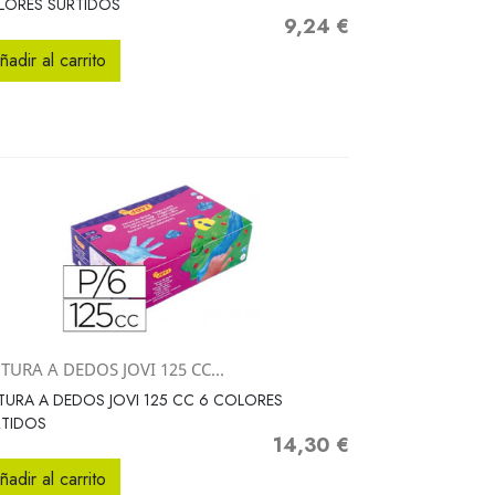
LORES SURTIDOS
9,24 €
Precio
ñadir al carrito
TURA A DEDOS JOVI 125 CC...
Vista rápida

TURA A DEDOS JOVI 125 CC 6 COLORES
RTIDOS
14,30 €
Precio
ñadir al carrito