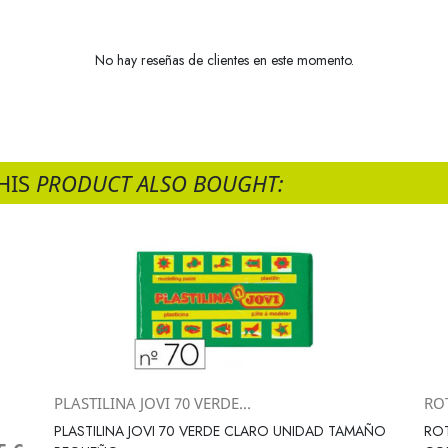
No hay reseñas de clientes en este momento.
HIS
PRODUCT ALSO BOUGHT:
PLASTILINA JOVI 70 VERDE...
RO
Vista rápida

PLASTILINA JOVI 70 VERDE CLARO UNIDAD TAMAÑO
ROT