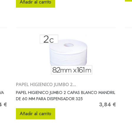
Añadir al carrito
PAPEL HIGIENICO JUMBO 2...
Vista rápida

VA
PAPEL HIGIENICO JUMBO 2 CAPAS BLANCO MANDRIL
DE 60 MM PARA DISPENSADOR 325
4 €
3,84 €
io
Precio
Añadir al carrito