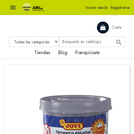

Iniciar sesión
·
Registrarse
Cesta

Tiendas
Blog
Franquíciate