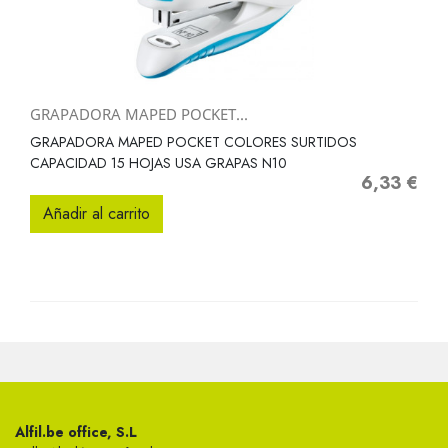
GRAPADORA MAPED POCKET...
GRAPADORA MAPED POCKET COLORES SURTIDOS
CAPACIDAD 15 HOJAS USA GRAPAS N10
6,33 €
Precio
Añadir al carrito
Alfil.be office, S.L