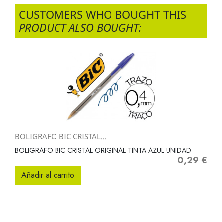
CUSTOMERS WHO BOUGHT THIS
PRODUCT ALSO BOUGHT:
BOLIGRAFO BIC CRISTAL...
BOLIGRAFO BIC CRISTAL ORIGINAL TINTA AZUL UNIDAD
0,29 €
Precio
Añadir al carrito