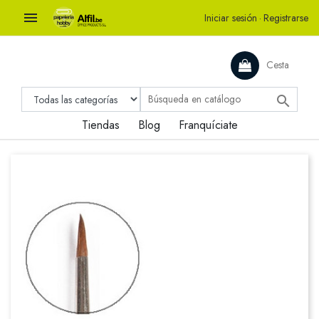

Iniciar sesión
·
Registrarse
Cesta

Tiendas
Blog
Franquíciate