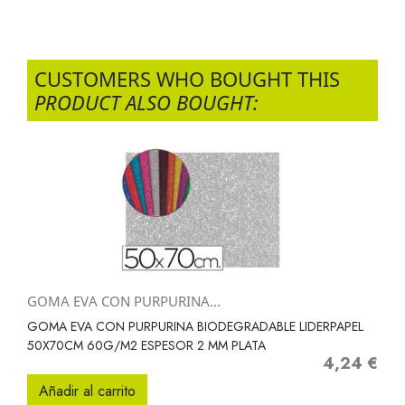
CUSTOMERS WHO BOUGHT THIS
PRODUCT ALSO BOUGHT:
GOMA EVA CON PURPURINA...
GOMA EVA CON PURPURINA BIODEGRADABLE LIDERPAPEL
50X70CM 60G/M2 ESPESOR 2 MM PLATA
4,24 €
Precio
Añadir al carrito