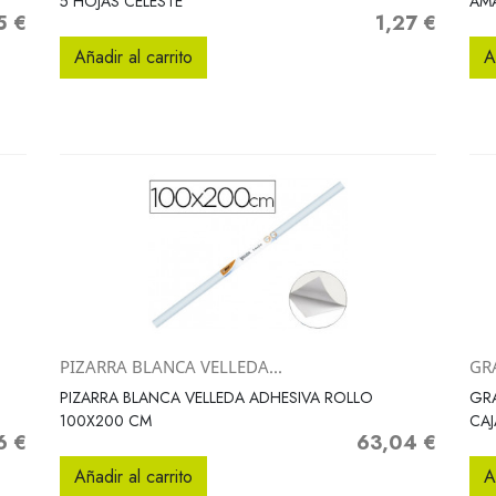
5 HOJAS CELESTE
AMA
5 €
1,27 €
o
Precio
Añadir al carrito
A
PIZARRA BLANCA VELLEDA...
GRA
Vista rápida

PIZARRA BLANCA VELLEDA ADHESIVA ROLLO
GR
100X200 CM
CAJ
6 €
63,04 €
o
Precio
Añadir al carrito
A