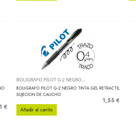
BOLIGRAFO PILOT G-2 NEGRO...
Vista rápida

NO
BOLIGRAFO PILOT G-2 NEGRO TINTA GEL RETRACTIL
SUJECION DE CAUCHO
1,55 €
Precio
1 €
Añadir al carrito