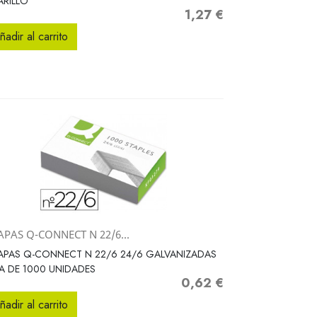
RILLO
1,27 €
Precio
ñadir al carrito
PAS Q-CONNECT N 22/6...
Vista rápida

APAS Q-CONNECT N 22/6 24/6 GALVANIZADAS
A DE 1000 UNIDADES
0,62 €
Precio
ñadir al carrito