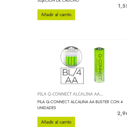
SUJECION DE CAUCHO
1,5
Preci
Añadir al carrito
PILA Q-CONNECT ALCALINA AA...
Vista rápida

PILA Q-CONNECT ALCALINA AA BLISTER CON 4
UNIDADES
2,9
Preci
Añadir al carrito