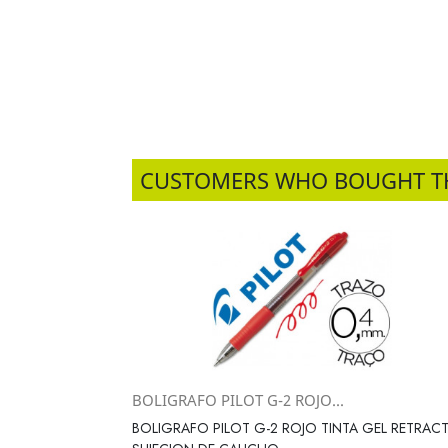
CUSTOMERS WHO BOUGHT T
BOLIGRAFO PILOT G-2 ROJO...
Vista rápida

BOLIGRAFO PILOT G-2 ROJO TINTA GEL RETRACT