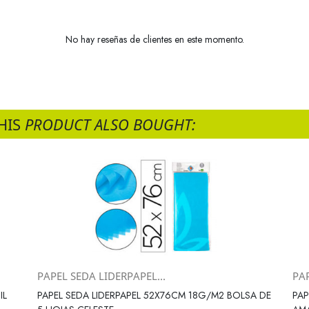
No hay reseñas de clientes en este momento.
HIS
PRODUCT ALSO BOUGHT:
PAPEL SEDA LIDERPAPEL...
PAP
Vista rápida

IL
PAPEL SEDA LIDERPAPEL 52X76CM 18G/M2 BOLSA DE
PAP