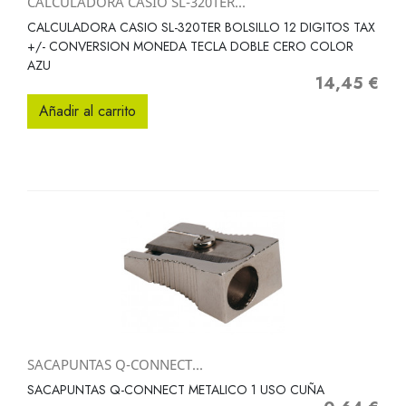
CALCULADORA CASIO SL-320TER...
CALCULADORA CASIO SL-320TER BOLSILLO 12 DIGITOS TAX
+/- CONVERSION MONEDA TECLA DOBLE CERO COLOR
AZU
14,45 €
Precio
Añadir al carrito
SACAPUNTAS Q-CONNECT...
SACAPUNTAS Q-CONNECT METALICO 1 USO CUÑA