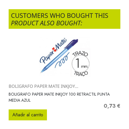
CUSTOMERS WHO BOUGHT THIS
PRODUCT ALSO BOUGHT:
BOLIGRAFO PAPER MATE INKJOY...
BOLIGRAFO PAPER MATE INKJOY 100 RETRACTIL PUNTA
MEDIA AZUL
0,73 €
Precio
Añadir al carrito