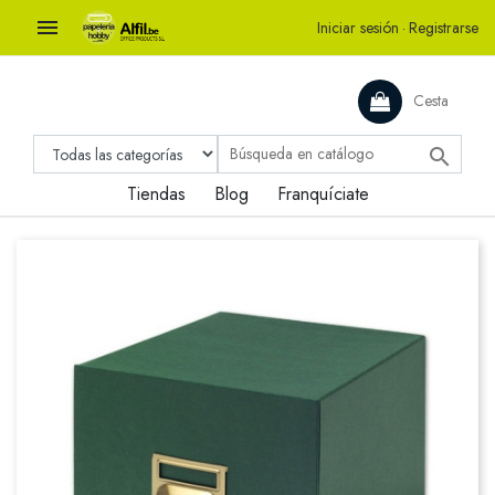

Iniciar sesión
·
Registrarse
Cesta

Tiendas
Blog
Franquíciate