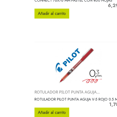
CONNECT 76X76 MM PASTEL CON 400 HOJAS
6,2
Preci
Añadir al carrito
ROTULADOR PILOT PUNTA AGUJA...
Vista rápida

ROTULADOR PILOT PUNTA AGUJA V-5 ROJO 0.5 
1,7
Prec
Añadir al carrito