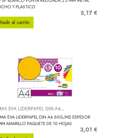
 XF BLANCO PUNTA REDONDA 2.3 MM METAL
UCHO Y PLASTICO
5,17 €
Precio
ñadir al carrito
A EVA LIDERPAPEL DIN A4...
Vista rápida

A EVA LIDERPAPEL DIN A4 60G/M2 ESPESOR
MM AMARILLO PAQUETE DE 10 HOJAS
3,01 €
Precio