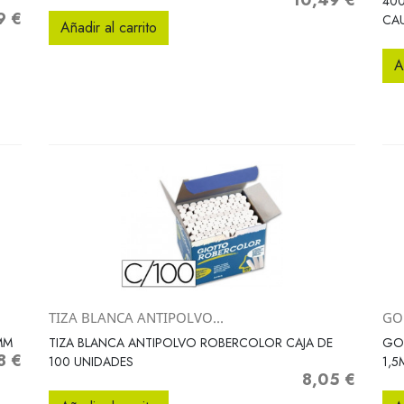
10,49 €
Precio
400
9 €
o
CA
Añadir al carrito
A
TIZA BLANCA ANTIPOLVO...
GOM
Vista rápida

MM
TIZA BLANCA ANTIPOLVO ROBERCOLOR CAJA DE
GOM
8 €
io
100 UNIDADES
1,5
8,05 €
Precio