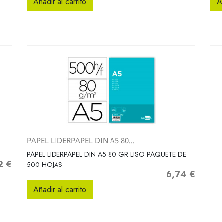
Añadir al carrito
A
PAPEL LIDERPAPEL DIN A5 80...
Vista rápida

PAPEL LIDERPAPEL DIN A5 80 GR LISO PAQUETE DE
2 €
o
500 HOJAS
6,74 €
Precio
Añadir al carrito