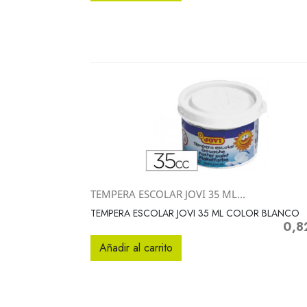
TEMPERA ESCOLAR JOVI 35 ML...
Vista rápida

TEMPERA ESCOLAR JOVI 35 ML COLOR BLANCO
0,8
Preci
Añadir al carrito