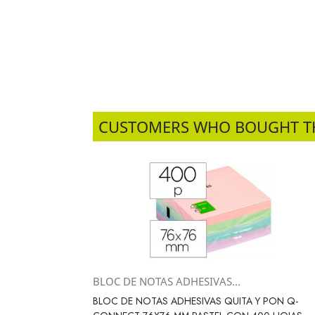
CUSTOMERS WHO BOUGHT T
BLOC DE NOTAS ADHESIVAS...
Vista rápida

BLOC DE NOTAS ADHESIVAS QUITA Y PON Q-