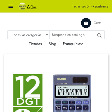

Iniciar sesión
·
Registrarse
Cesta

Tiendas
Blog
Franquíciate