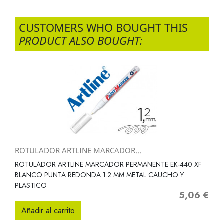
CUSTOMERS WHO BOUGHT THIS
PRODUCT ALSO BOUGHT:
ROTULADOR ARTLINE MARCADOR...
ROTULADOR ARTLINE MARCADOR PERMANENTE EK-440 XF
BLANCO PUNTA REDONDA 1.2 MM METAL CAUCHO Y
PLASTICO
5,06 €
Precio
Añadir al carrito