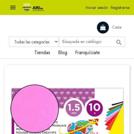

Iniciar sesión
·
Registrarse
Cesta

Tiendas
Blog
Franquíciate