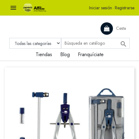

Iniciar sesión
·
Registrarse
Cesta

Tiendas
Blog
Franquíciate