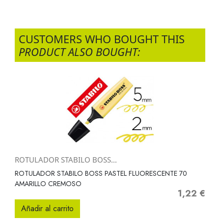
CUSTOMERS WHO BOUGHT THIS
PRODUCT ALSO BOUGHT:
ROTULADOR STABILO BOSS...
ROTULADOR STABILO BOSS PASTEL FLUORESCENTE 70
AMARILLO CREMOSO
1,22 €
Precio
Añadir al carrito