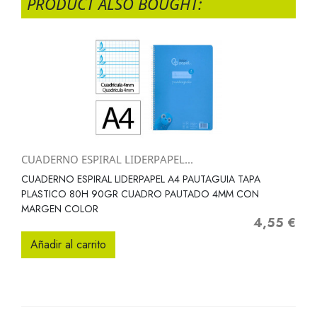
PRODUCT ALSO BOUGHT:
CUADERNO ESPIRAL LIDERPAPEL...
CUADERNO ESPIRAL LIDERPAPEL A4 PAUTAGUIA TAPA
PLASTICO 80H 90GR CUADRO PAUTADO 4MM CON
MARGEN COLOR
4,55 €
Precio
Añadir al carrito