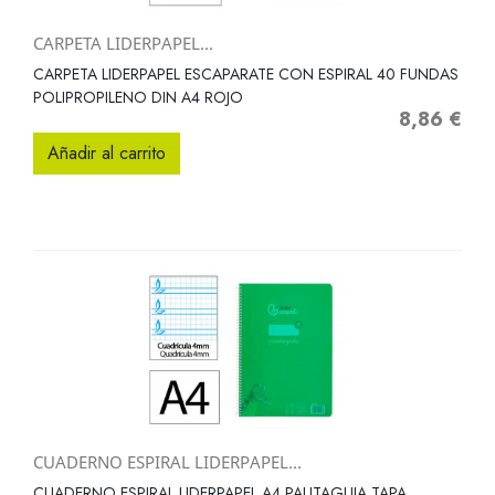
CARPETA LIDERPAPEL...
CARPETA LIDERPAPEL ESCAPARATE CON ESPIRAL 40 FUNDAS
POLIPROPILENO DIN A4 ROJO
8,86 €
Precio
Añadir al carrito
CUADERNO ESPIRAL LIDERPAPEL...
CUADERNO ESPIRAL LIDERPAPEL A4 PAUTAGUIA TAPA