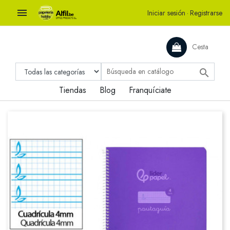

Iniciar sesión
·
Registrarse
Cesta

Tiendas
Blog
Franquíciate