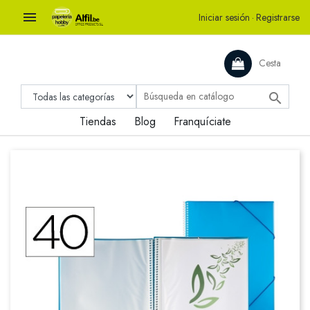

Iniciar sesión
·
Registrarse
Cesta

Tiendas
Blog
Franquíciate