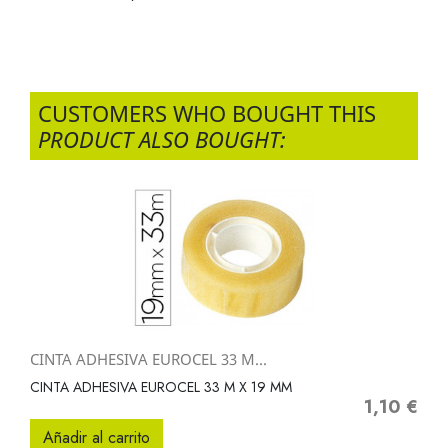
CUSTOMERS WHO BOUGHT THIS
PRODUCT ALSO BOUGHT:
CINTA ADHESIVA EUROCEL 33 M...
CINTA ADHESIVA EUROCEL 33 M X 19 MM
1,10 €
Precio
Añadir al carrito