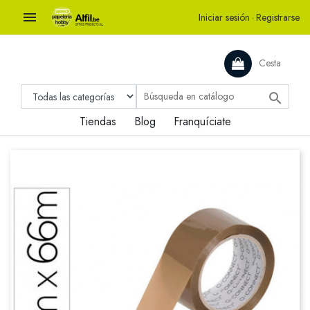

Iniciar sesión
·
Registrarse
Cesta

Tiendas
Blog
Franquíciate