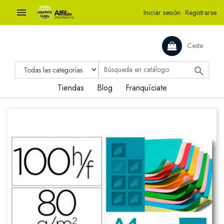

Iniciar sesión
·
Registrarse
Cesta

Tiendas
Blog
Franquíciate