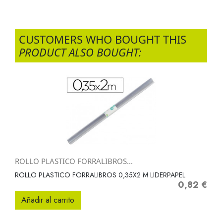
CUSTOMERS WHO BOUGHT THIS
PRODUCT ALSO BOUGHT:
ROLLO PLASTICO FORRALIBROS...
ROLLO PLASTICO FORRALIBROS 0,35X2 M LIDERPAPEL
0,82 €
Precio
Añadir al carrito