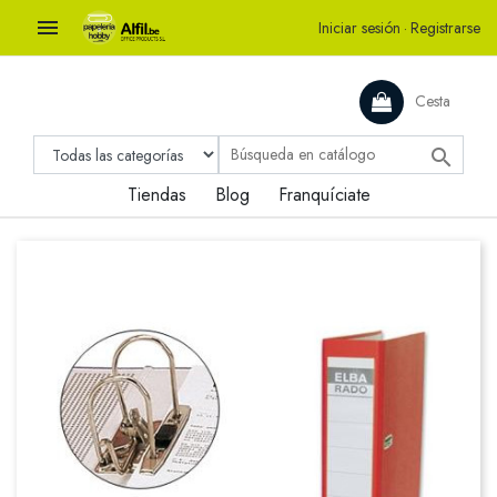

Iniciar sesión
·
Registrarse
Cesta

Tiendas
Blog
Franquíciate