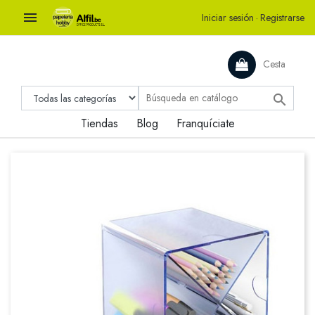

Iniciar sesión
·
Registrarse
Cesta

Tiendas
Blog
Franquíciate