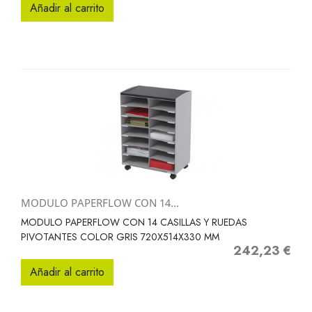
Añadir al carrito
MODULO PAPERFLOW CON 14...
MODULO PAPERFLOW CON 14 CASILLAS Y RUEDAS
PIVOTANTES COLOR GRIS 720X514X330 MM
242,23 €
Precio
Añadir al carrito