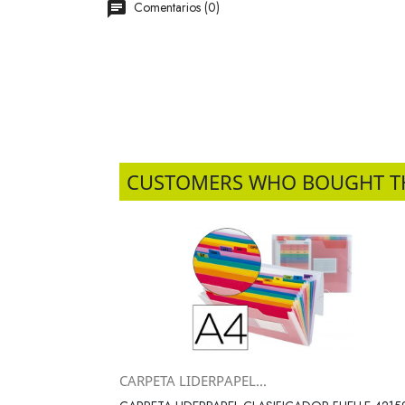
Comentarios (0)
CUSTOMERS WHO BOUGHT T
CARPETA LIDERPAPEL...
Vista rápida
