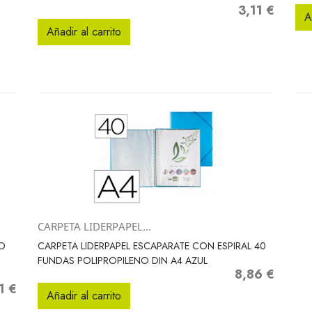
3,11 €
Precio
A
Añadir al carrito
CARPETA LIDERPAPEL...
Vista rápida

RO
CARPETA LIDERPAPEL ESCAPARATE CON ESPIRAL 40
FUNDAS POLIPROPILENO DIN A4 AZUL
8,86 €
Precio
1 €
o
Añadir al carrito