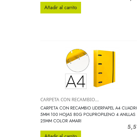
Añadir al carrito
CARPETA CON RECAMBIO...
Vista rápida

CARPETA CON RECAMBIO LIDERPAPEL A4 CUAD
5MM 100 HOJAS 80G POLIPROPILENO 4 ANILLAS
25MM COLOR AMARI
5,5
Preci
Añadir al carrito