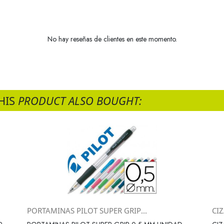
No hay reseñas de clientes en este momento.
HIS
PRODUCT ALSO BOUGHT:
PORTAMINAS PILOT SUPER GRIP...
CI
Vista rápida
