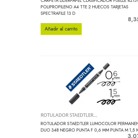
CARPETA LIDERPAPEL CLASIFICADOR FUELLE 4215
POLIPROPILENO A4 TTE 2 HUECOS TARJETAS
SPECTRAFILE 13 D
8,3
Preci
Añadir al carrito
ROTULADOR STAEDTLER...
Vista rápida

ROTULADOR STAEDTLER LUMOCOLOR PERMANE
DUO 348 NEGRO PUNTA F 0,6 MM PUNTA M 1,5
3,0
Preci