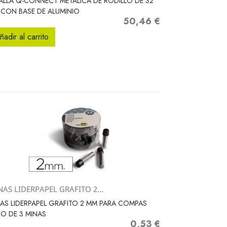
ALLA Q-CONNECT METALICA DE RODILLO DE 32
CON BASE DE ALUMINIO
50,46 €
Precio
ñadir al carrito
AS LIDERPAPEL GRAFITO 2...
Vista rápida

AS LIDERPAPEL GRAFITO 2 MM PARA COMPAS
O DE 3 MINAS
0,53 €
Precio