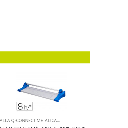
ZALLA Q-CONNECT METALICA...
Vista rápida
