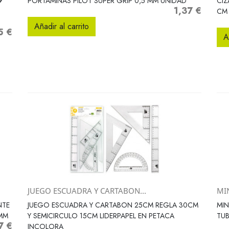
9
PORTAMINAS PILOT SUPER GRIP 0,5 MM UNIDAD
CIZ
1,37 €
Precio
CM 
Añadir al carrito
5 €
o
A
JUEGO ESCUADRA Y CARTABON...
MIN
Vista rápida

NTE
JUEGO ESCUADRA Y CARTABON 25CM REGLA 30CM
MIN
 MM
Y SEMICIRCULO 15CM LIDERPAPEL EN PETACA
TUB
7 €
o
INCOLORA