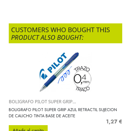
CUSTOMERS WHO BOUGHT THIS
PRODUCT ALSO BOUGHT:
BOLIGRAFO PILOT SUPER GRIP...
BOLIGRAFO PILOT SUPER GRIP AZUL RETRACTIL SUJECION
DE CAUCHO TINTA BASE DE ACEITE
1,27 €
Precio
Añadir al carrito