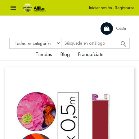

Iniciar sesión
·
Registrarse
Cesta

Tiendas
Blog
Franquíciate