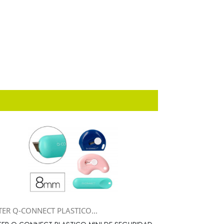
TER Q-CONNECT PLASTICO...
Vista rápida
