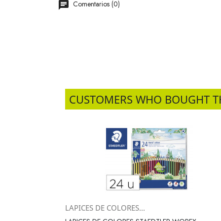
Comentarios (0)
CUSTOMERS WHO BOUGHT T
LAPICES DE COLORES...
Vista rápida
