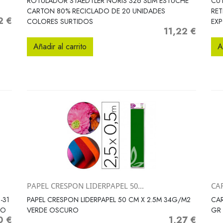
ROTULADOR STAEDTLER NORIS 326 SLIM ESTUCHE
CUT
CARTON 80% RECICLADO DE 20 UNIDADES
RET
2 €
o
COLORES SURTIDOS
EXP
11,22 €
Precio
Añadir al carrito
A
PAPEL CRESPON LIDERPAPEL 50...
CA
Vista rápida

-31
PAPEL CRESPON LIDERPAPEL 50 CM X 2.5M 34G/M2
CAR
RO
VERDE OSCURO
GR
0 €
1,27 €
Precio