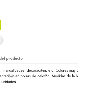
 del producto
: manualidades, decoraci¾n, etc. Colores muy v
entaci¾n en bolsas de celofßn. Medidas de la h
5 unidades.