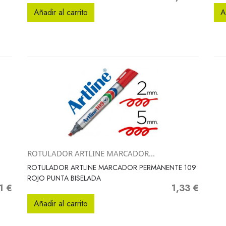
Añadir al carrito
A
ROTULADOR ARTLINE MARCADOR...
Vista rápida

ROTULADOR ARTLINE MARCADOR PERMANENTE 109
ROJO PUNTA BISELADA
1 €
1,33 €
o
Precio
Añadir al carrito