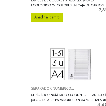
LAPICES DE COLORES STAEDTLER WOPEX
ECOLOGICO 24 COLORES EN CAJA DE CARTON
7,3
Preci
Añadir al carrito
SEPARADOR NUMERICO...
Vista rápida

SEPARADOR NUMERICO Q-CONNECT PLASTICO 1
JUEGO DE 31 SEPARADORES DIN A4 MULTITALAD
4,6
Precio