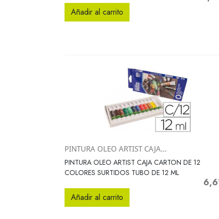
Añadir al carrito
PINTURA OLEO ARTIST CAJA...
Vista rápida

PINTURA OLEO ARTIST CAJA CARTON DE 12
COLORES SURTIDOS TUBO DE 12 ML
6,6
Preci
Añadir al carrito