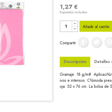
1,27 €
Impuestos incluidos
Añadir al carrito
Compartir
Descripción
Detalles
Gramaje: 18 g/m#. Aplicaci¾n
ivos e intensos. C¾moda pres
oja: 52 x 76 cm. La bolsa de 