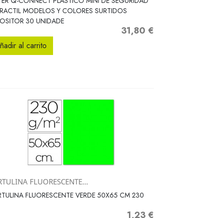
ER Q-CONNECT PLASTICO MINI DE SEGURIDAD
RACTIL MODELOS Y COLORES SURTIDOS
OSITOR 30 UNIDADE
31,80 €
Precio
ñadir al carrito
RTULINA FLUORESCENTE...
Vista rápida

TULINA FLUORESCENTE VERDE 50X65 CM 230
1,23 €
Precio