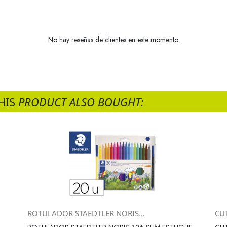
No hay reseñas de clientes en este momento.
HIS
PRODUCT ALSO BOUGHT:
ROTULADOR STAEDTLER NORIS...
CU
Vista rápida
