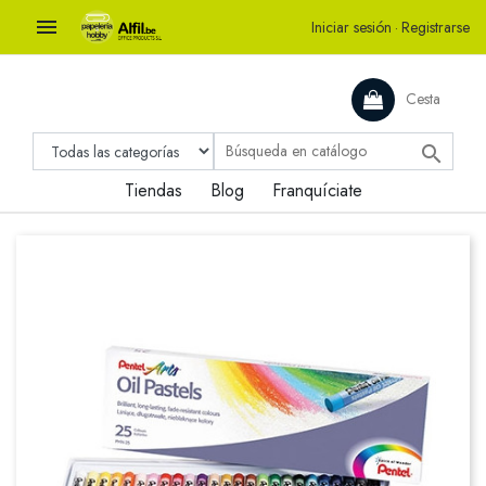

Iniciar sesión
·
Registrarse
Cesta

Tiendas
Blog
Franquíciate