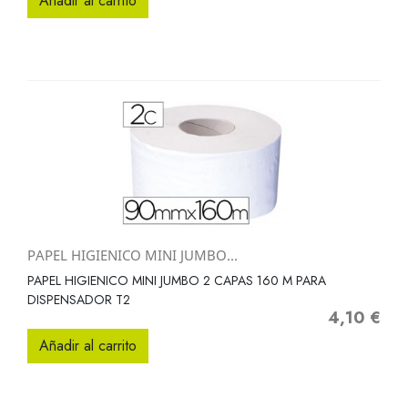
Añadir al carrito
PAPEL HIGIENICO MINI JUMBO...
PAPEL HIGIENICO MINI JUMBO 2 CAPAS 160 M PARA
DISPENSADOR T2
4,10 €
Precio
Añadir al carrito