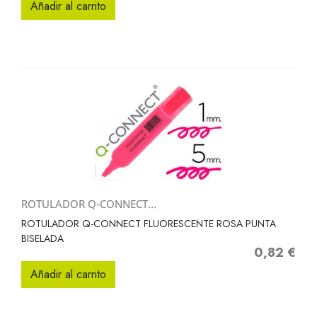
Añadir al carrito
ROTULADOR Q-CONNECT...
ROTULADOR Q-CONNECT FLUORESCENTE ROSA PUNTA
BISELADA
0,82 €
Precio
Añadir al carrito