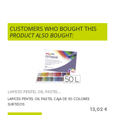
CUSTOMERS WHO BOUGHT THIS
PRODUCT ALSO BOUGHT:
LAPICES PENTEL OIL PASTEL...
LAPICES PENTEL OIL PASTEL CAJA DE 50 COLORES
SURTIDOS
13,02 €
Precio