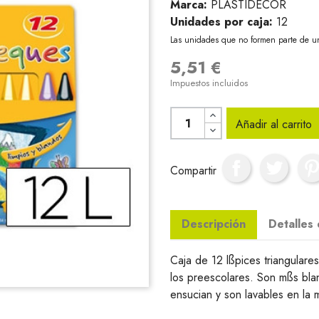
Marca:
PLASTIDECOR
Unidades por caja:
12
Las unidades que no formen parte de u
5,51 €
Impuestos incluidos
Añadir al carrito
Compartir
Descripción
Detalles
Caja de 12 lßpices triangulares,
los preescolares. Son mßs blan
ensucian y son lavables en la 