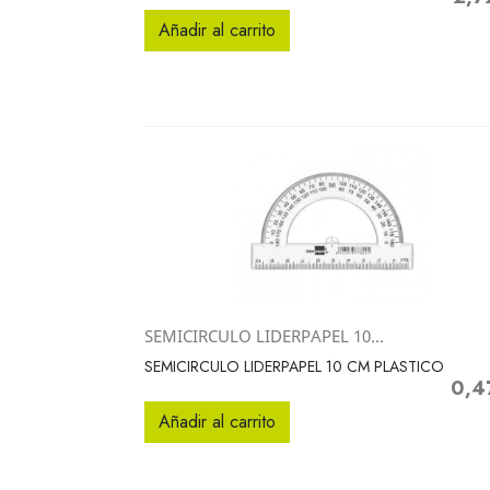
Añadir al carrito
SEMICIRCULO LIDERPAPEL 10...
Vista rápida

SEMICIRCULO LIDERPAPEL 10 CM PLASTICO
0,4
Preci
Añadir al carrito