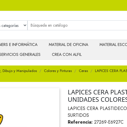
ERS E INFORMÁTICA
MATERIAL DE OFICINA
MATERIAL ESCO
SERVICIOS GENERALES
CREA CON ALFIL
r, Dibujo y Manipulados
Colores y Pinturas
Ceras
LAPICES CERA PLA
LAPICES CERA PLAS
UNIDADES COLORES
LAPICES CERA PLASTIDECO
SURTIDOS
Referencia:
27269-E6927C