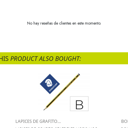
No hay reseñas de clientes en este momento.
HIS
PRODUCT ALSO BOUGHT:
LAPICES DE GRAFITO...
BOL
Vista rápida
