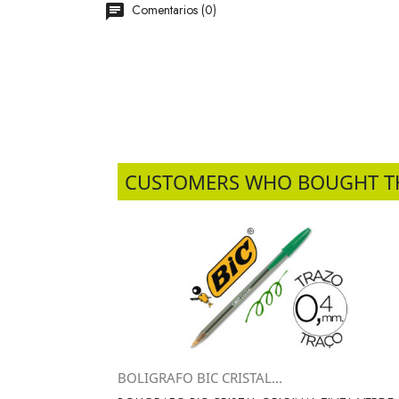
Comentarios (0)
CUSTOMERS WHO BOUGHT T
BOLIGRAFO BIC CRISTAL...
Vista rápida
