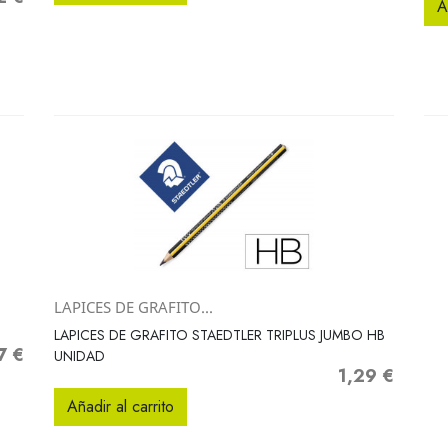
A
LAPICES DE GRAFITO...
Vista rápida

LAPICES DE GRAFITO STAEDTLER TRIPLUS JUMBO HB
7 €
o
UNIDAD
1,29 €
Precio
Añadir al carrito