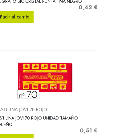
IGRAFO BIC CRISTAL PUNTA FINA NEGRO
0,42 €
Precio
ñadir al carrito
STILINA JOVI 70 ROJO...
Vista rápida

STILINA JOVI 70 ROJO UNIDAD TAMAÑO
QUEÑO
0,51 €
Precio