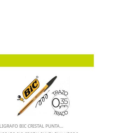
IGRAFO BIC CRISTAL PUNTA...
Vista rápida
