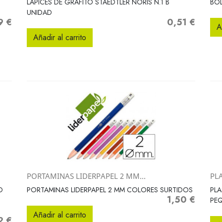
LAPICES DE GRAFITO STAEDTLER NORIS N.1 B
BOL
UNIDAD
9 €
0,51 €
o
Precio
A
Añadir al carrito
PORTAMINAS LIDERPAPEL 2 MM...
PLA
Vista rápida

O
PORTAMINAS LIDERPAPEL 2 MM COLORES SURTIDOS
PLA
1,50 €
Precio
PE
Añadir al carrito
2 €
o