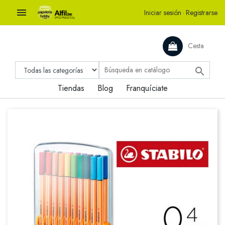

Iniciar sesión
·
Registrarse
Cesta

Tiendas
Blog
Franquíciate