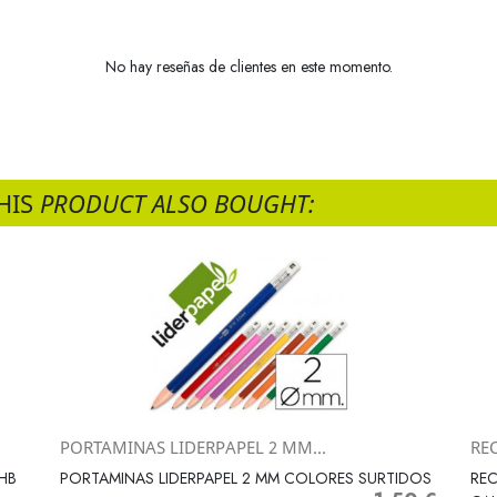
No hay reseñas de clientes en este momento.
HIS
PRODUCT ALSO BOUGHT:
PORTAMINAS LIDERPAPEL 2 MM...
RE
Vista rápida

 HB
PORTAMINAS LIDERPAPEL 2 MM COLORES SURTIDOS
REC