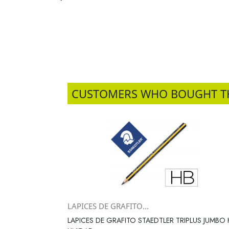
CUSTOMERS WHO BOUGHT T
LAPICES DE GRAFITO...
Vista rápida

LAPICES DE GRAFITO STAEDTLER TRIPLUS JUMBO