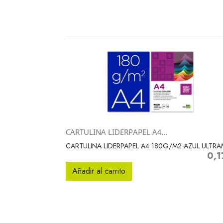
CARTULINA LIDERPAPEL A4...
Vista rápida

CARTULINA LIDERPAPEL A4 180G/M2 AZUL ULTR
0,1
Preci
Añadir al carrito