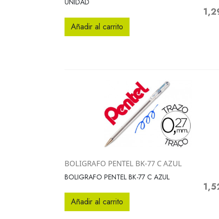
UNIDAD
1,2
Preci
Añadir al carrito
BOLIGRAFO PENTEL BK-77 C AZUL
Vista rápida

BOLIGRAFO PENTEL BK-77 C AZUL
1,5
Preci
Añadir al carrito