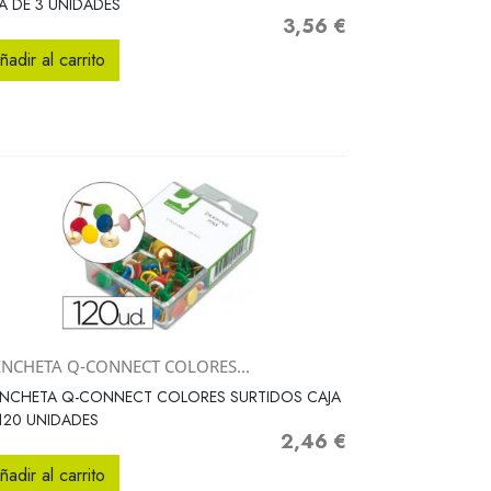
A DE 3 UNIDADES
3,56 €
Precio
ñadir al carrito
INCHETA Q-CONNECT COLORES...
Vista rápida

INCHETA Q-CONNECT COLORES SURTIDOS CAJA
120 UNIDADES
2,46 €
Precio
ñadir al carrito