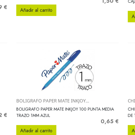
1,50 €
Precio
CAJ
9 €
o
Añadir al carrito
A
BOLIGRAFO PAPER MATE INKJOY...
CH
Vista rápida

BOLIGRAFO PAPER MATE INKJOY 100 PUNTA MEDIA
CH
2 €
o
TRAZO 1MM AZUL
DE 
0,65 €
Precio
Añadir al carrito
A