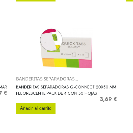
BANDERITAS SEPARADORAS...
Vista rápida

AMAR
BANDERITAS SEPARADORAS Q-CONNECT 20X50 MM
7 €
o
FLUORESCENTE PACK DE 4 CON 50 HOJAS
3,69 €
Precio
Añadir al carrito