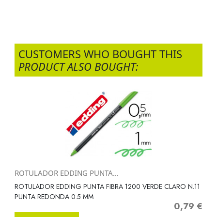
CUSTOMERS WHO BOUGHT THIS
PRODUCT ALSO BOUGHT:
ROTULADOR EDDING PUNTA...
ROTULADOR EDDING PUNTA FIBRA 1200 VERDE CLARO N.11
PUNTA REDONDA 0.5 MM
0,79 €
Precio