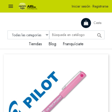

Iniciar sesión
·
Registrarse
Cesta

Tiendas
Blog
Franquíciate