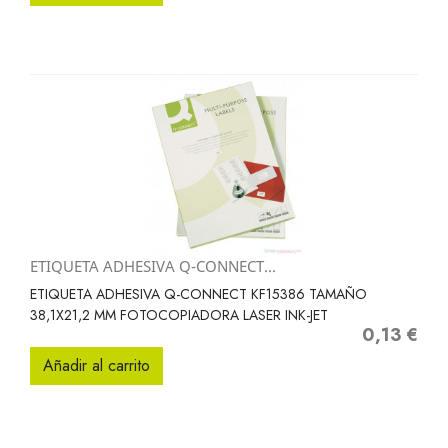
ETIQUETA ADHESIVA Q-CONNECT...
ETIQUETA ADHESIVA Q-CONNECT KF15386 TAMAÑO
38,1X21,2 MM FOTOCOPIADORA LASER INK-JET
0,13 €
Precio
Añadir al carrito