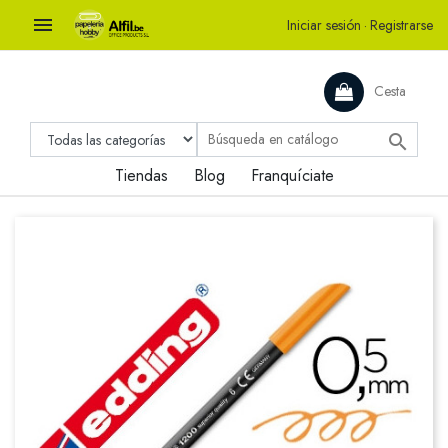

Iniciar sesión
·
Registrarse
Cesta

Tiendas
Blog
Franquíciate