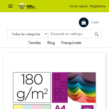

Iniciar sesión
·
Registrarse
Cesta

Tiendas
Blog
Franquíciate