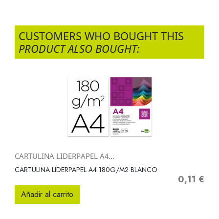
CUSTOMERS WHO BOUGHT THIS
PRODUCT ALSO BOUGHT:
CARTULINA LIDERPAPEL A4...
CARTULINA LIDERPAPEL A4 180G/M2 BLANCO
0,11 €
Precio
Añadir al carrito