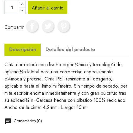
Añadir al carrito
Compartir
Descripción
Detalles del producto
Cinta correctora con dise±o ergon¾mico y tecnologÝa de
aplicaci¾n lateral para una correcci¾n especialmente
c¾moda y precisa. Cinta PET resistente a l desgarro,
aplicable hasta el ·ltimo milÝmetro. Sin tiempo de secado, per
mite escribir encima inmediatamente y con gran pulcritud tras
su aplicaci¾ n. Carcasa hecha con plßstico 100% reciclado.
Ancho de la cinta: 4,2 mm. L argo: 10 m.
Comentarios (0)