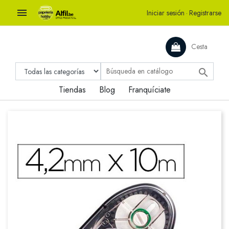

Iniciar sesión
·
Registrarse
Cesta

Tiendas
Blog
Franquíciate