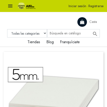

Iniciar sesión
·
Registrarse
Cesta

Tiendas
Blog
Franquíciate