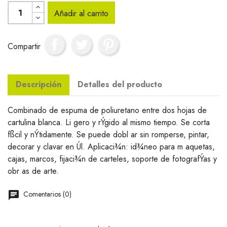
Añadir al carrito
Compartir
Descripción
Detalles del producto
Combinado de espuma de poliuretano entre dos hojas de
cartulina blanca. Li gero y rÝgido al mismo tiempo. Se corta
fßcil y nÝtidamente. Se puede dobl ar sin romperse, pintar,
decorar y clavar en Úl. Aplicaci¾n: id¾neo para m aquetas,
cajas, marcos, fijaci¾n de carteles, soporte de fotografÝas y
obr as de arte.
Comentarios (0)