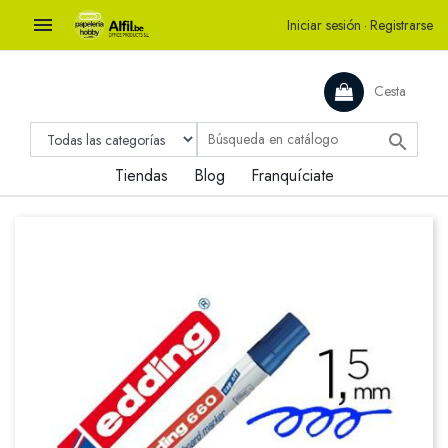

Iniciar sesión
·
Registrarse
Cesta

Tiendas
Blog
Franquíciate