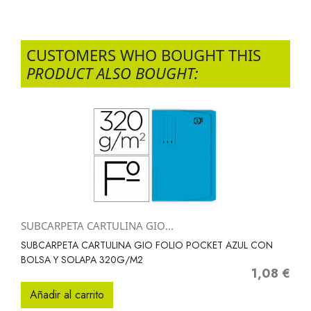
CUSTOMERS WHO BOUGHT THIS
PRODUCT ALSO BOUGHT:
SUBCARPETA CARTULINA GIO...
SUBCARPETA CARTULINA GIO FOLIO POCKET AZUL CON
BOLSA Y SOLAPA 320G/M2
1,08 €
Precio
Añadir al carrito