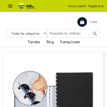

Iniciar sesión
·
Registrarse
Cesta

Tiendas
Blog
Franquíciate